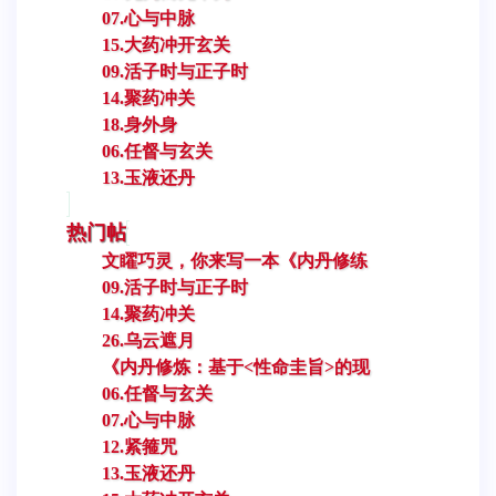
07.心与中脉
15.大药冲开玄关
09.活子时与正子时
14.聚药冲关
18.身外身
06.任督与玄关
13.玉液还丹
热门帖
文矅巧灵，你来写一本《内丹修练
09.活子时与正子时
14.聚药冲关
26.乌云遮月
《内丹修炼：基于<性命圭旨>的现
06.任督与玄关
07.心与中脉
12.紧箍咒
13.玉液还丹