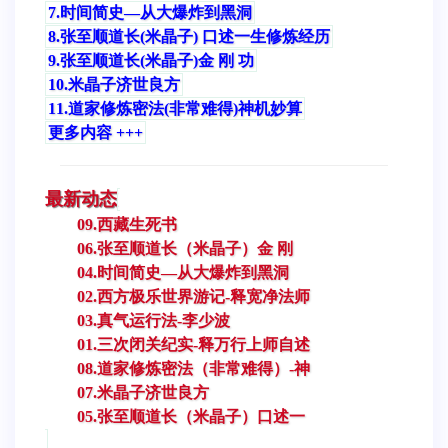
7.时间简史—从大爆炸到黑洞
8.张至顺道长(米晶子) 口述一生修炼经历
9.张至顺道长(米晶子)金 刚 功
10.米晶子济世良方
11.道家修炼密法(非常难得)神机妙算
更多内容 +++
最新动态
09.西藏生死书
06.张至顺道长（米晶子）金 刚
04.时间简史—从大爆炸到黑洞
02.西方极乐世界游记-释宽净法师
03.真气运行法-李少波
01.三次闭关纪实-释万行上师自述
08.道家修炼密法（非常难得）-神
07.米晶子济世良方
05.张至顺道长（米晶子）口述一