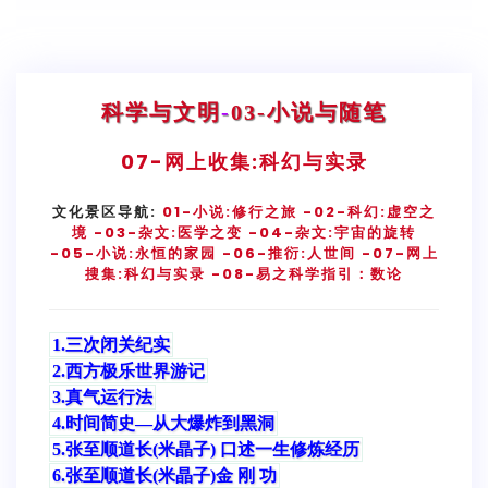
科学与文明
-
03-小说与随笔
07-
网上收集:科幻与实录
文化景区导航:
01-小说:修行之旅
-02-科幻:虚空之
境
-03-杂文:医学之变
-04-杂文:宇宙的旋转
-05-小说:永恒的家园
-06-推衍:人世间
-07-网上
搜集:科幻与实录
-08-易之科学指引：数论
1.三次闭关纪实
2.西方极乐世界游记
3.真气运行法
4.时间简史—从大爆炸到黑洞
5.张至顺道长(米晶子) 口述一生修炼经历
6.张至顺道长(米晶子)金 刚 功