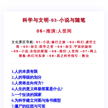
科学与文明
-
03-小说与随笔
06-
推演:人世间
文化景区导航:
01-小说:修行之旅
-02-科幻:虚空之
境
-03-杂文:医学之变
-04-杂文:宇宙的旋转
-05-小说:永恒的家园
-06-推衍:人世间
-07-网上
搜集:科幻与实录
-08-易之科学指引：数论
1.人的本质有限
2.人的等级的划分
3.人类将走向何方?
4.人生的意义终极答案是什么?
5.一个扯淡的国家
6.为科学建立河图与洛书模型
7.僵尸的狂想与可笑