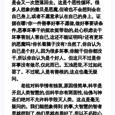
是会又一次堕落回去。这是个恶性循环。很
多人想象的撒旦是恶魔,但谁也不会想到会在
自已身上,或者不愿意承认在自已的身上。证
据在哪?你一件善事好事不愿做,做好事要讲条
件,恶事坏事干的挺欢挺带劲的,处心积虑去干
坏事害别人害自已,这还不能证明吗?还有更坏
的恶魔吗?你长着脑子没有?当然了,你自认为
自已是个好人,因为很多坏事,你能干但你都没
干,所以你自认为是个好人。但这只不过是你
坏事没有做尽,仅此而已。五浊恶世,不过如此
罢了。不过呢,人是有善根的,这点也毫无疑
问。
老祖对科学情有独衷,原因很简单,科学是
开启人类智慧的,但科学亦有两面性,仙佛与神
圣们绝对不允许科学毁灭人类。这点是毫无
疑问的。我们能想象得到 的事,大智慧的智者
早就想到了,他们早就布局好了,所以不必耽心