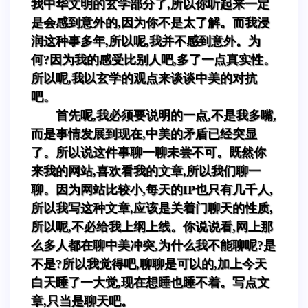
我中华文明的玄学部分了,所以你听起来一定
是会感到意外的,因为你不是太了解。而我浸
润这种事多年,所以呢,我并不感到意外。为
何?因为我的感受比别人吧,多了一点真实性。
所以呢,我以玄学的观点来谈谈中美的对抗
吧。
首先呢,我必须要说明的一点,不是我多嘴,
而是事情发展到现在,中美的矛盾已经突显
了。所以说这件事聊一聊未尝不可。既然你
来我的网站,喜欢看我的文章,所以我们聊一
聊。因为网站比较小,每天的IP也只有几千人,
所以我写这种文章,应该是关着门聊天的性质,
所以呢,不必给我上纲上线。你说说看,网上那
么多人都在聊中美冲突,为什么我不能聊呢?是
不是?所以我觉得吧,聊聊是可以的,加上今天
白天睡了一大觉,现在想睡也睡不着。写点文
章,只当是聊天吧。