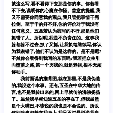
就这么写,看不看得下去那是你的事。你若看
不下去,说明你的心魔在作怪。善意的提醒,我
又不需要你同意我的观点,我只管把事情干完
拉倒。至于干的好不好,你的评价对于我没有
任何意义。五圣若认为我写的不行,那是他们
抓错了人。所以呢,我是不负责任的。这事我
躲都躲不过去,抓了又抓,让我执笔继续写,你认
为我说错了,他们不认为是这样的。是不是呢?
不然你会看得到我写的东西吗?我若把众生引
向堕落之路,第一个灭我的,就是老祖,根本无须
你动手。
我前面说的推背图,就在那里,不是我伪造
的,我没这个本事。还有,五圣在中华大地的传
言,也不是我传出来的,网上早就传的沸沸扬扬
了。虽然我早就知道五圣的存在了,但我虽然
是个大嘴巴,不该说的我也是不会说的。所以
你别啥事都赖在我身上,我只不过是说说我自