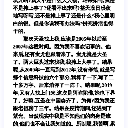
玩儿啊?我又不是什么大人物。结果如何,我是
不是摊上事了?还看不出来吗?整天没日没夜
地写呀写,还不是摊上事了还是什么?我心里明
白的很。但是你说我有办法吗?拼死拼活也得
干的。
那次天圣找上我,应该是2005年以后至
2007年这段时间。因为我不喜欢记事的。他
来后,还有蚩尤也跟着来了。蚩尤就是大圣
了。两大巨头过来找我,我摊上大事了。结果
呢,从2009年一直写到2012年,没有停笔,就是写
那个信息科技的六个部分,我算了一下,写了二
十多万字。后来消停了一阵子。结果呢,2019
年,又有人找上门来,这次是阿弥陀佛,她也下界
了。好嘛,五圣在中国凑齐了。为何?因为我还
跟老祖聊了三年。结果在疫情期间,还遇到了
紫光。当然现实中我是不知他们的肉身是谁
的,他们也不会让我知道的。所以呢,我苦啊,累