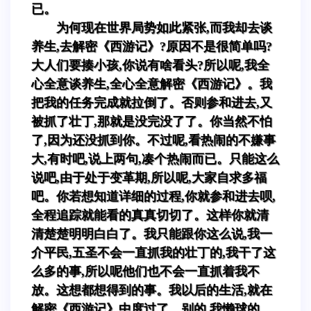
已。
为何现在世界局势如此紧张,而我却去谈
养生,去解密《西游记》?原因不是很简单吗?
大人们要揍小孩,你说有啥看头?所以呢,我全
心全意谈养生,全心全意解密《西游记》。我
把我的任务完成就拉倒了。否则参和进去,又
被抓了壮丁,那就是没完没了了。你当然不怕
了,因为还没抓到你。不过呢,看热闹的不嫌事
大,有时吧,说上两句,凑个热闹而已。只能这么
说吧,由于处于变革期,所以呢,大家自求多福
吧。你若想知道详细的过程,你就参和进去呗,
全程追踪就能看的真真切切了。这样你就清
清楚楚明明白白了。我只能跟你这么说,我一
介平民,五圣不会一直抓我的壮丁的,我干了这
么多的事,所以呢他们也不会一直抓着我不
放。这想都想得到的事。我以后的生活,就在
解密《西游记》中度过了。别的,我懒球的