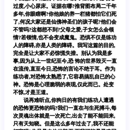
过度,小心尿床。证据在哪?推背图布局二千年
多年,你眼瞎啊?你他娘的养一栏猪都怕它们死
了,何况大家还是仙佛神圣们的孩子呢?他们会
不管吗?这都想不到?父母之爱,子女怎么会领
情?若领情,也不会变成魔鬼。恐惧不仅是练功
人的障碍,亦是人类的障碍。我写这篇的目的,
完全是让大家不必惊慌失措。别认为我是多
事,因为从上一世纪至今,恐 怖的世界毁灭一直
在流传,直至今日,恐怖的言论不绝于耳。作为
练功者,对恐怖太熟悉了,它容易搞乱自已的心
神。恐怖是心理脆弱的表现,仅此而已。处变
不惊,才是王道。
说再难听点,你狗日的有我们练功人遭遇
的恐怖更恐怖的吗?我们一直在与生死搏斗,每
次灵魂出体就是一次死亡,出去了能不能回来,
只有天知晓。但是这么多年过去了,我不还能