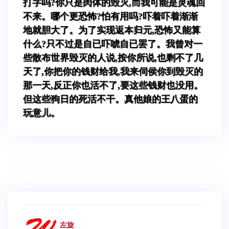
打字吗?你只是肉体的毁灭,而我可能是灵魂回
不来。哪个更恐怖?怕有用吗?吓着吓着渐渐
地就胆大了。为了实现返本归元,恐怖又能算
什么?只不过是自已吓唬自已罢了。我曾对一
些散布世界毁灭的人说,按你所说,也剩不了几
天了,你把你的钱财给我,我来伺侯你到毁灭的
那一天,反正你也活不了,要这些钱财也没用。
但这些狗日的死活不干。真他娘的王八蛋的
玩意儿。
左旋