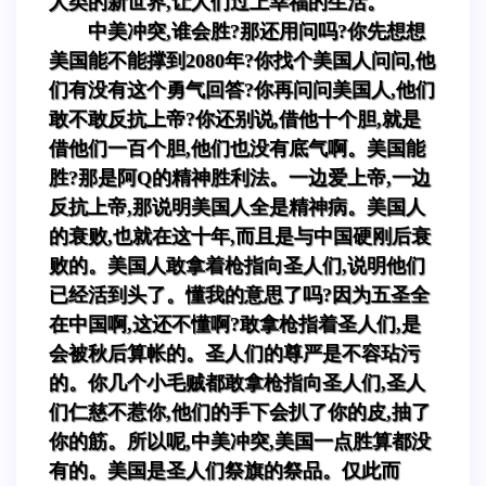
人类的新世界,让人们过上幸福的生活。
中美冲突,谁会胜?那还用问吗?你先想想
美国能不能撑到2080年?你找个美国人问问,他
们有没有这个勇气回答?你再问问美国人,他们
敢不敢反抗上帝?你还别说,借他十个胆,就是
借他们一百个胆,他们也没有底气啊。美国能
胜?那是阿Q的精神胜利法。一边爱上帝,一边
反抗上帝,那说明美国人全是精神病。美国人
的衰败,也就在这十年,而且是与中国硬刚后衰
败的。美国人敢拿着枪指向圣人们,说明他们
已经活到头了。懂我的意思了吗?因为五圣全
在中国啊,这还不懂啊?敢拿枪指着圣人们,是
会被秋后算帐的。圣人们的尊严是不容玷污
的。你几个小毛贼都敢拿枪指向圣人们,圣人
们仁慈不惹你,他们的手下会扒了你的皮,抽了
你的筋。所以呢,中美冲突,美国一点胜算都没
有的。美国是圣人们祭旗的祭品。仅此而