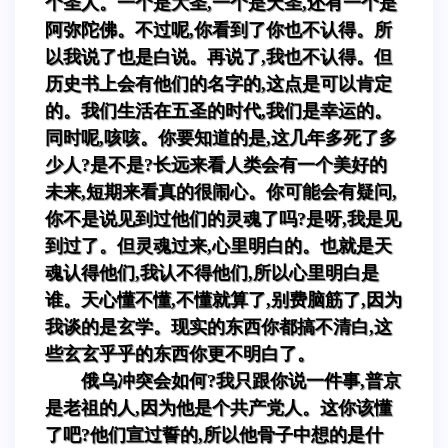
个圣人。一个是大圣,一个是天圣,还有一个是
阿弥陀佛。不过呢,你看到了你也不认得。所
以我说了也是白说。再说了,我也不认得。但
历史书上会有他们的名字的,这点是可以肯定
的。我们生活在五圣的时代,我们是幸运的。
同时呢,咳咳。你要知道的是,这几年多死了多
少人?是不是?长远来看人类会有一个美好的
未来,短期来看真的很闹心。你可能会有疑问,
你不是说见到过他们的灵魂了吗?是呀,我是见
到过了。但灵魂过来,心里明白的。也就是天
魂认得他们,我认不得他们,所以心里明白是
谁。天心懂不懂,不懂就算了,别费脑筋了,因为
我谈的是玄学。现实的东西你都搞不清白,这
些玄玄乎乎的东西你更不明白了。
俄乌冲突会如何?我只跟你说一件事,普京
是老祖的人,因为他是个共产党人。这你该懂
了吧?他们宣过誓的,所以他骨子中想的是什