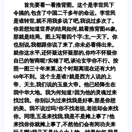
首先要看一看推背图。这个是李世民下
令搞的,包含了中国二千多年的命运。李世民
是谁转世,就不用我多说了吧,我说过多次了。
你若想知道世界的结局如何,就看推背图46象,
那就是结局。图上写着四个字:主,一天下。你
也别说,我都跟你说了来了,你未必看得出来。
就你这水平,还怀疑这怀疑那的,你咋不怀疑你
自已的智商呢?实锤了吧,谈论玄学你不行。按
照一图三十年来算,这个时期离现在还有大约
60年不到。这个主是谁?就是西方人说的上
帝、天主,我们说的玉皇大帝。他已经降生在
我中华大地。我为何知道?因为他的灵魂过来
找过我。你别以为过来找我是好事,那是你想
的美。我不说过吗?你不找老祖,老祖却会来找
你。同理,五圣来找我,我是不是摊上事了?他
来找你你就摊上事了,不然他们会有闲功夫来