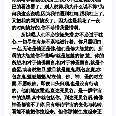
已的看法罢了。别人说得,我为什么说不得?为
何我这么说呢,因为我怕遇到杠精,跟我杠上了,
又把我的网页搞没了。因为这是我花了一夜
的时间搞好的,你不珍惜我爱惜啊。
所以呢,人们不必惊慌失措,亦不必过于耽
心,一切尽在有条不紊地进行着。你只需明白
一点,无论是仙还是佛,他们是修大智慧的。所
谓的大智慧你不懂吗?就是超越的智 慧。你的
所想,相对于仙佛而言,相对于神圣而言,就是个
傻蛋,或者说撒旦,撒旦就是魔鬼,既包含魔,亦
包含鬼,魑魅魍魉,站在仙、佛、神、圣的对立
面,不愿皈依。即便口头归顺,也是没有行动
的。他们随波逐流,直达死灵谷。是一群宇宙
中的流氓,其中就包括你。到达死灵谷后,仙佛
神圣都管不了你,只有等待宇宙的变化与轮转,
看能不能把你拉起来。但你那德性,拉起来还