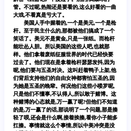
管。不过呢,热闹还是要看的,这么好看的一曲
大戏,不看真是亏大了。
美国人手中握着的,一个是美元,一个是枪
杆。至于民主什么的,那都被他们搞成了一个
笑话了。美元不是黄金,只是一张纸。而枪杆
能壮怂人胆。所以美国的这些人吧,也就那
样。他们拿着废纸征服世界的时代已经快要
过去了。他们现在是拿着枪杆瑟瑟发抖,因为
呢,他们要与五圣对决。这叫赶着鸭子上架,他
们背后支持他们的自由女神都害怕五圣的,因
为她是五圣的晚辈。何况他们这些小喽罗呢,
只是他们不懂事,不认得人,所以敢于赌博。这
种赌博的心态就是,万一赢了呢?但他们不知道
的是,万一赢了的话,那说明了一个问题,那是揍
轻了呗,还会是什么啊,接着挨揍,看你小子能多
扛揍。事情就这么个事情,所以中美冲突是没