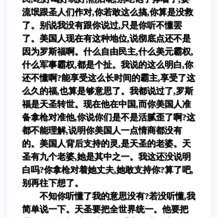
流氓跟圣人们作对,你若敢这么搞,你算是没救
了。别说我没有跟你说过,只是你听不懂罢
了。美国人现在有这种地位,说彻底点还不是
因为罗斯福啊。什么自由民主,什么美元霸权,
什么军事霸权,都是个扯。我说的这么明白,你
还不懂啊?能享受这么长时间的霸主,享受了这
么久的福,也算是够意思了。我都说过了,罗斯
福是天圣转世。现在他在中国,而你美国人准
备拿枪对准他,你说你们是不是活腻歪了啊?这
都不能理解,说明你美国人一点情商都没有
的。美国人背后支持的灵,是天圣的老婆。天
圣有九个老婆,她是其中之一。我这还没说明
白吗?你拿枪对着她丈夫,她敢支持你?算了吧,
别再往下想了。
不知你听懂了我的意思没有?若没听懂,我
简单说一下。天圣要把全世界统一。他要把