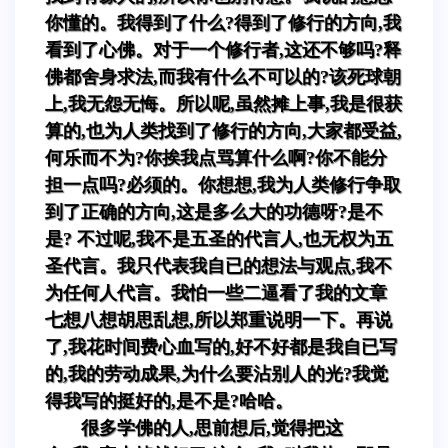
你懂的。我得到了什么?得到了修行的方向,我
看到了心佛。对于一个修行者,这还不够吗?释
佛都舍身求法,而我有什么不可以的?该死球朝
上,我无怨无悔。所以呢,虽然摊上事,我是很获
算的,也为人类找到了修行的方向,大家都受益,
何乐而不为?你挨我点骂算什么啊?你不能分
担一点吗?必须的。你想想,我为人类修行争取
到了正确的方向,这是多么大的功德呀?是不
是? 不过呢,我不是五圣的代言人,也无权为五
圣代言。我只代表我自已的想法与观点,我不
为任何人代言。我怕一些二逼看了我的文章
七想八想胡思乱想,所以郑重说明一下。再说
了,我花时间费心血写的,好不好都是我自已写
的,我的劳动成果,为什么要沾别人的光?我觉
得我写的挺好的,是不是?哈哈。
很多学佛的人,思前想后,觉得把这