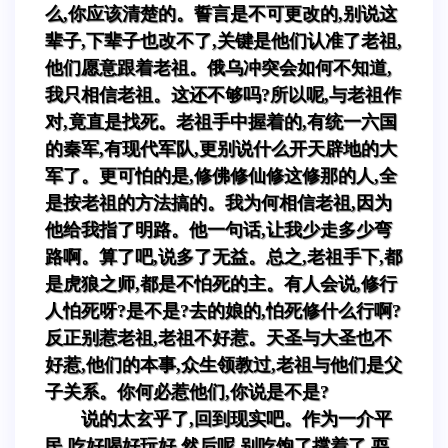
么,你应该清楚的。誓言是不可更改的,别说这
辈子,下辈子也改不了,关键是他们认准了老祖,
他们愿意跟着老祖。俄乌冲突会如何不知道,
我只相信老祖。这还不够吗?所以呢,与老祖作
对,竟直是找死。老祖手中握着的,有统一六国
的秦军,有现代军队,更别说什么开天辟地的大
军了。更可怕的是,修佛修仙修这修那的人,全
是按老祖的方法搞的。我为何相信老祖,因为
他给我指了明路。他一句话,让我少走多少弯
路啊。算了吧,说多了无益。总之,老祖手下,都
是虎狼之师,都是不怕死的主。有人会说,修行
人怕死呀?是不是?去的娘的,怕死修什么行啊?
反正别惹老祖,老祖不好惹。天圣与大圣也不
好惹,他们的本事,众生领教过,老祖与他们是父
子关系。你何必惹他们,你说是不是?
说的太玄乎了,回到现实吧。作为一介平
民,吃好喝好玩好,然后呢,别吃饱了撑着了,耍