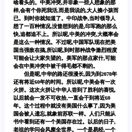
啥看头的。中美冲突,并非象一些人想象的那
样,会有个你死我活,而是我说的,大人揍小孩而
已。到时你就知道了。中印战争,当时领导人
想了一百种情况,没曾想到的是,印军跑的那么
快,追都追不上。所以呢,中美的冲突,大概率会
是这么一种情况。不过呢,中国军队现在把美
国当强敌在搞,所以呢,到时那种战争激烈程度
可能会让大家失望的。美军的那点家什,可能
会在中美冲突中被干得毛都不剩的。
但是呢,中华的路还很漫长,因为到2078年
还有将近60年的时间。所以呢,中美会有一次
火拼。这次火拼让中华人尝到了胜利的喜悦,
以后就会一发不可收拾,一直会干到将近60
年。这个过程中就没有美国什么事了,因为美
国会被人遗忘,就象前苏联一样。人们只能从
书中看到还有一个美国存在过。以后的日子,
老祖的学问会风糜全世界。一个是易经,一个