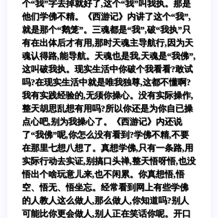
个“我”字去掉就好了,这个“我”叫我执。那是
他们学佛不精。《西游记》内讲了这个“我”,
就是那个“鹅笼”。三魂都是“我”,破“我执”只
有在出体后才有用,那时天魂主导航行,因为天
魂认得路,能导航。天魂也是我,天魂是“我佛”,
这叫破我执。现实生活中你破个我看看?敢试
吗?在现实生活中就是唯我独尊,这都不懂啊?
我有实践经验的,无须你操心。没有实际操作,
整天胡思乱想有用吗?所以你还是为你自已操
点心吧,别为我操心了。《西游记》内还说
了“我佛”呢,你怎么没有看到?学佛不精,不要
在那里七想八想了。真想学佛,只有一条路,用
实际行动去实证,别搞口头禅,整天悟呀悟,也没
悟出个啥玩意儿来,也不闲累。你真想悟,悟
空、悟无、悟坐忘。经常看到网上有些学佛
的人教人这么做人,那么做人,你知道吗?别人
可能比你更会做人,别人正在笑话你呢。开口