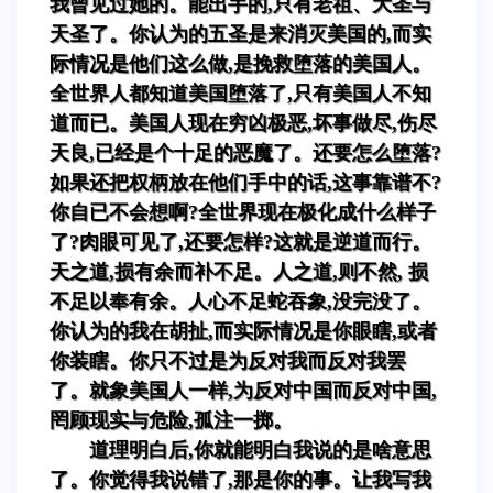
我曾见过她的。能出手的,只有老祖、大圣与
天圣了。你认为的五圣是来消灭美国的,而实
际情况是他们这么做,是挽救堕落的美国人。
全世界人都知道美国堕落了,只有美国人不知
道而已。美国人现在穷凶极恶,坏事做尽,伤尽
天良,已经是个十足的恶魔了。还要怎么堕落?
如果还把权柄放在他们手中的话,这事靠谱不?
你自已不会想啊?全世界现在极化成什么样子
了?肉眼可见了,还要怎样?这就是逆道而行。
天之道,损有余而补不足。人之道,则不然, 损
不足以奉有余。人心不足蛇吞象,没完没了。
你认为的我在胡扯,而实际情况是你眼瞎,或者
你装瞎。你只不过是为反对我而反对我罢
了。就象美国人一样,为反对中国而反对中国,
罔顾现实与危险,孤注一掷。
道理明白后,你就能明白我说的是啥意思
了。你觉得我说错了,那是你的事。让我写我