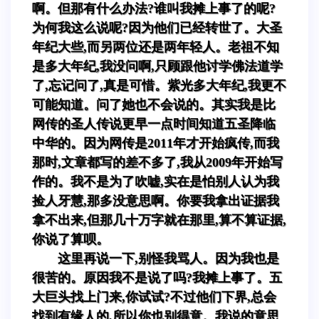
啊。但那有什么办法?谁叫我摊上事了的呢?
为何我这么说呢?因为他们已经转世了。大圣
年纪大些,而另两位还是两年轻人。老祖不知
是多大年纪,我没问啊,只顾跟他讨学佛法道学
了,忘记问了,真是可惜。紫光多大年纪,我更不
可能知道。问了她也不会说的。其实我是比
网传的圣人传说更早一点时间知道五圣降临
中华的。因为网传是2011年才开始疯传,而我
那时,文章都写的差不多了,我从2009年开始写
作的。我不是为了吹嘘,实在是怕别人认为我
捡人牙慧,那多没意思啊。你要我拿出证据我
拿不出来,但那几十万字就在那里,算不算证据,
你说了算呗。
这里再说一下,别怪我骂人。因为我也是
很苦的。原因我不是说了吗?我摊上事了。五
大巨头找上门来,你试试?不过他们下界,总会
找到有缘人的,所以你也别得意。我说的意思