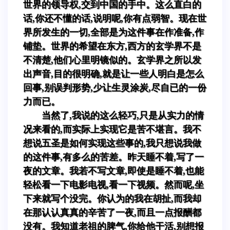
世界的领导权,交到中国的手中。这么直白的
话,你还不懂的话,说明呢,你有点弱智。现在世
界所发生的一切,全部是为这件事在作准备,作
铺垫。世界的希望在东方,西方的玄学界不是
不清楚,他们心里明镜似的。玄学界之所以发
出声音,目的很明确,就是让一些人明白是怎么
回事,别误判形势,少让生灵涂炭,尽自已的一份
力而已。
当然了,我说的这么轻巧,只是从实力的情
况来看的,而实际上实现它是苦不堪言。我不
想说五圣是如何实现这些事的,我只想说我做
的这件事,有多么的苦差。昨天睡不着,写了一
夜的文章。我若不写文章,即使是睡不着,也能
轻松看一下电影电视,看一下视频。然而呢,坐
下来就写个没完。你认为的我在胡扯,而我却
在那认认真真的辛苦了一夜,而且一点报酬都
没有。我知道老祖的脾气,你给他干活,别想报