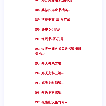
087. 筹办夷务始末选辑-清
088. 纂修四库全书档案--
089. 西夏书事-清-吴广成
090. 路史-宋-罗泌
091. 逸周书-晋-孔晁
092. 道光年间各省民数谷数清册-
清-佚名
093. 郑氏关系文书--
094. 郑氏史料三编--
095. 郑氏史料初编--
096. 郑氏史料续辑--
097. 银雀山汉墓竹简--