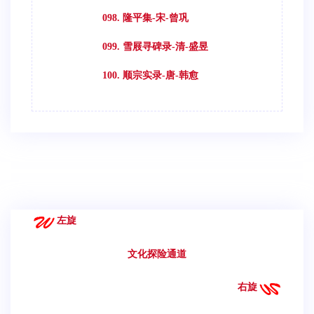
098. 隆平集-宋-曾巩
099. 雪屐寻碑录-清-盛昱
100. 顺宗实录-唐-韩愈
左旋
文化探险通道
右旋