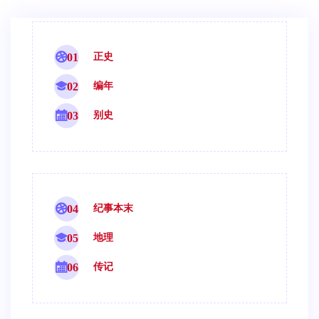
01
正史
02
编年
03
别史
04
纪事本末
05
地理
06
传记