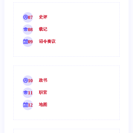
07
史评
08
载记
09
诏令奏议
10
政书
11
职官
12
地图