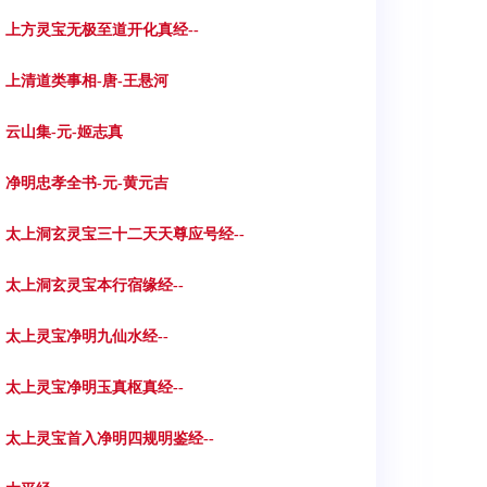
3. 上方灵宝无极至道开化真经--
6. 上清道类事相-唐-王悬河
9. 云山集-元-姬志真
2. 净明忠孝全书-元-黄元吉
5. 太上洞玄灵宝三十二天天尊应号经--
8. 太上洞玄灵宝本行宿缘经--
1. 太上灵宝净明九仙水经--
4. 太上灵宝净明玉真枢真经--
7. 太上灵宝首入净明四规明鉴经--