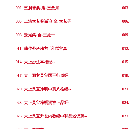
002. 三洞珠囊-唐-王悬河
00
005. 上清太玄鉴诫论-金-太玄子
00
008. 云光集-金-王处一
00
011. 仙传外科秘方-明-赵宜真
01
014. 太上妙法本相经--
01
017. 太上洞玄灵宝国王行道经--
01
020. 太上灵宝净明中黄八柱经--
02
023. 太上灵宝净明洞神上品经--
02
026. 太上灵宝升玄内教经中和品述议疏--
02