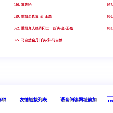
056. 道典论--
05
059. 重阳全真集-金-王嚞
06
062. 重阳真人授丹阳二十四诀-金-王嚞
06
065. 马自然金丹口诀-宋-马自然
与文明网站!
友情链接列表
语音阅读网址前加