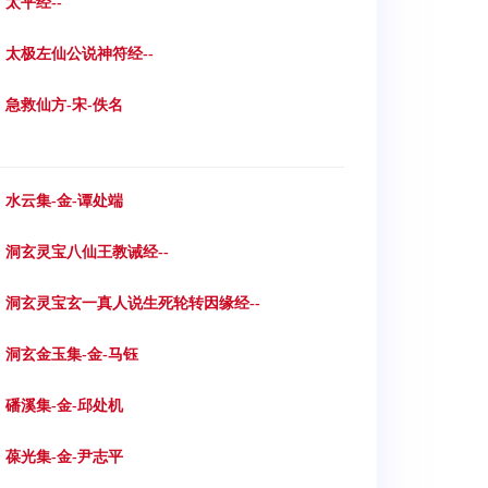
0. 太平经--
3. 太极左仙公说神符经--
6. 急救仙方-宋-佚名
9. 水云集-金-谭处端
2. 洞玄灵宝八仙王教诫经--
5. 洞玄灵宝玄一真人说生死轮转因缘经--
8. 洞玄金玉集-金-马钰
1. 磻溪集-金-邱处机
4. 葆光集-金-尹志平