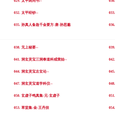
029. 太平两同书--
03
032. 太平经钞--
03
035. 孙真人备急千金要方-唐-孙思邈
03
038. 无上秘要--
03
041. 洞玄灵宝三洞奉道科戒营始--
04
044. 洞玄灵宝左玄论--
04
047. 洞玄灵宝道学科仪--
04
050. 玄虚子鸣真集-元-玄虚子
05
053. 草堂集-金-王丹挂
05