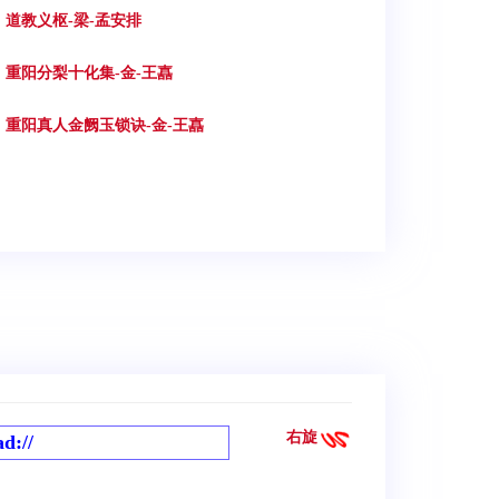
7. 道教义枢-梁-孟安排
0. 重阳分梨十化集-金-王嚞
3. 重阳真人金阙玉锁诀-金-王嚞
右旋