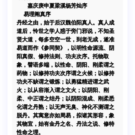
嘉庆庚申夏梁溪杨芳灿序
易理阐真序
丹经之由，始于后汉魏伯阳真人。真人成
道后，怜世之学人惑于旁门邪说，不知圣
贤大道，每多空空一世，到老无成，遂准
易道而作《参同契》，以明性命源流、阴
阳真假、修持法则、功夫次序。托物取
象，譬语多端，以性命、阴阳、刚柔谓之
药物；以修持功夫次序谓之火候；以修持
功夫不缺谓之锻炼；以勇猛精进谓之武
火；以从容渐入谓之文火；以阴阳、刚
柔、中正谓之结丹；以阴阳混成、刚柔悉
化谓之丹熟；以无声无臭、神化不测谓之
脱丹。其寓意亦如周易，拟诸其形容，象
其物宜，始有金丹之名、丹法之说、修特
性命之理。