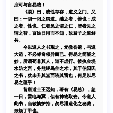
庶可与言易哉！
《易》曰，成性存存，道义之门。又
曰：一阴一阳之谓道。继之者，善也；成
之者、性也。仁者见之谓之仁，智者见之
谓之智，百姓日用而不知，故君子之道鲜
矣。
今以道人之书观之，元微香邈，与道
大适，不必标奇领异而已。得易之简能之
妙，所谓苟非其人，道不虚行。彼执金堤
水防之言，务熊经鸟伸之术，其于伯阳氏
之书，犹未升其堂而哜其胔也，何足以尽
易之蕴乎！
昔唐道士王远知，著有《易总》，忽
一日，雷电晦冥，似有神物取去。今道人
此书，当敏慎护持，勿尽泄造化之秘藏，
致烦丁甲也。