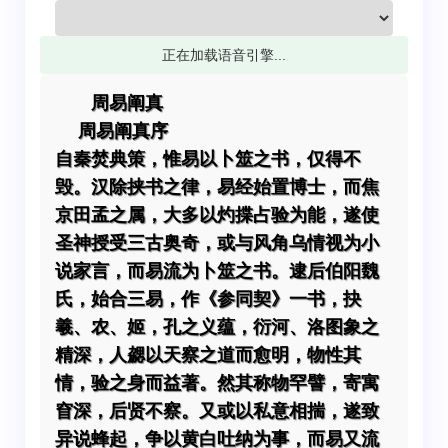
正在加载语音引擎...
周易阐真
周易阐真序
自秦焚典策，惟易以卜筮之书，仅得不
毁。汉除挟书之律，易经始置博士，而焦
京田孟之属，大多以灼揲占验为能，遂使
圣神授受三古奥奇，或与风角乌情视为小
说家言，而易流为卜筮之书。逮后伯阳魏
氏，始合三易，作《参同契》一书，抉
羲、农、姬，孔之义蕴，衍河、洛图象之
精深，人勰以天察之道而愈明，物性其
情，验之身而益著。然其称物罕譬，寄寓
窅深，后贤不察。又或以私意相揣，遂致
异说蜂起，争以黄白吐纳为事，而易又流