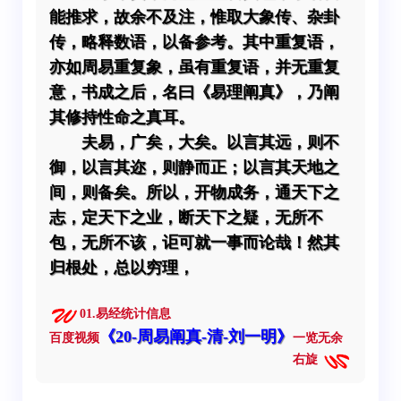
能推求，故余不及注，惟取大象传、杂卦
传，略释数语，以备参考。其中重复语，
亦如周易重复象，虽有重复语，并无重复
意，书成之后，名曰《易理阐真》，乃阐
其修持性命之真耳。
夫易，广矣，大矣。以言其远，则不
御，以言其迩，则静而正；以言其天地之
间，则备矣。所以，开物成务，通天下之
志，定天下之业，断天下之疑，无所不
包，无所不该，讵可就一事而论哉！然其
归根处，总以穷理，
01.易经统计信息
《20-周易阐真-清-刘一明》
百度视频
一览无余
右旋