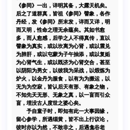
《参同》一出，详明其备，大露天机矣。
后之了道群真，皆祖《参同》譬象，各作
丹经，发《参同》所末发，详而又详，明
而又明，性命之理无余蕴矣。其如书愈
多，而人愈感，后学之人不得真传，直以
譬象为真实，或以坎离为心肾，或以震兑
为肺肝，或以屯蒙为子午抽添，或以复姤
为心肾气生，或以既济为心肾交合，甚至
以阴阳为男女，以彼我为采战，以煆炼为
炉火，以金丹为服食，以有为为搬运，以
无为为空寂，皆认后天有形、有象之物，
不知先天无形、无象之真，以一盲而引众
盲，埋没古人度世之婆心矣。
予自童子时，即知有此一大事因缘，
留心参学，所遇缁黄，皆不出上行议论，
彼时亦以为然，不敢非之，后遇龛谷老