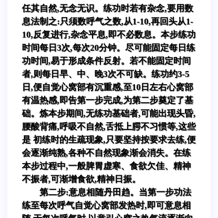
任其自然,无念无识。练功时若有杂念,要用数
息法制之:只须数呼气之数,从1-10,再回头从1-
10,反复进行,杂念平息,即不必数息。本步练功
时间每日3次,每次20分钟。尽可能固定每日练
功时间,易于形成条件反射。若不能固定时间
者,则每日早、中、晚3次不可缺。练功约3-5
日,便自觉心窝部有沉重感,至10日左右心窝部
有温热感,即告第一步完成,为第二步奠定了基
础。炼本步期间,无练功基础者,可能出现头昏,
腰酸背痛,呼吸不自然,舌抵上腭不习惯等,这些
是 初练时的生疏现象,只要坚持按要求去练,便
会逐渐纯熟,各种不自然现象渐会消失。在练
本步过程中,一般脾胃虚寒、食欲欠佳、精神
不振者,可渐增食欲,精神日振。
第二步:意息相随丹田趋。当第一步功法
练至每次呼气自觉心窝部发热时,即可意息相