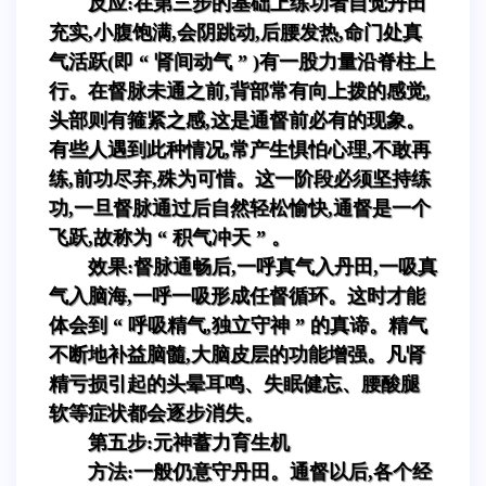
反应:在第三步的基础上练功者自觉丹田
充实,小腹饱满,会阴跳动,后腰发热,命门处真
气活跃(即 “ 肾间动气 ” )有一股力量沿脊柱上
行。在督脉未通之前,背部常有向上拨的感觉,
头部则有箍紧之感,这是通督前必有的现象。
有些人遇到此种情况,常产生惧怕心理,不敢再
练,前功尽弃,殊为可惜。这一阶段必须坚持练
功,一旦督脉通过后自然轻松愉快,通督是一个
飞跃,故称为 “ 积气冲天 ” 。
效果:督脉通畅后,一呼真气入丹田,一吸真
气入脑海,一呼一吸形成任督循环。这时才能
体会到 “ 呼吸精气,独立守神 ” 的真谛。精气
不断地补益脑髓,大脑皮层的功能增强。凡肾
精亏损引起的头晕耳鸣、失眠健忘、腰酸腿
软等症状都会逐步消失。
第五步:元神蓄力育生机
方法:一般仍意守丹田。通督以后,各个经