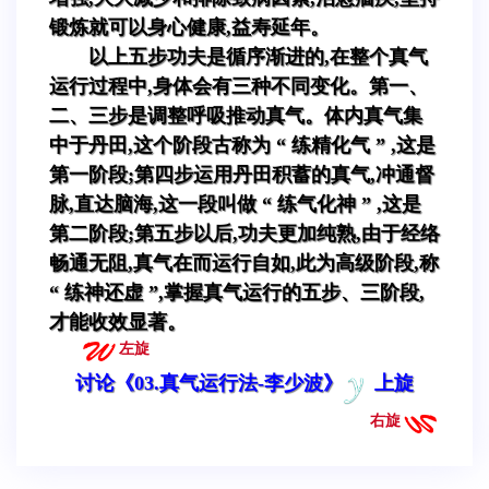
锻炼就可以身心健康,益寿延年。
以上五步功夫是循序渐进的,在整个真气
运行过程中,身体会有三种不同变化。第一、
二、三步是调整呼吸推动真气。体内真气集
中于丹田,这个阶段古称为 “ 练精化气 ” ,这是
第一阶段;第四步运用丹田积蓄的真气,冲通督
脉,直达脑海,这一段叫做 “ 练气化神 ” ,这是
第二阶段;第五步以后,功夫更加纯熟,由于经络
畅通无阻,真气在而运行自如,此为高级阶段,称
“ 练神还虚 ”,掌握真气运行的五步、三阶段,
才能收效显著。
左旋
讨论《03.真气运行法-李少波》
上旋
右旋