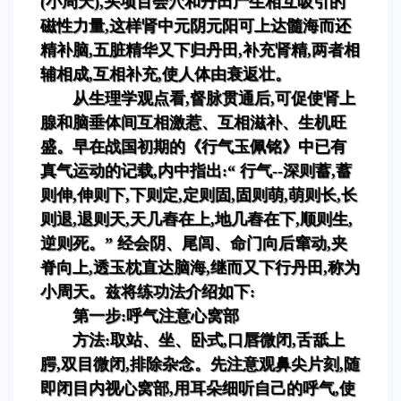
(小周天),头项百会穴和丹田产生相互吸引的
磁性力量,这样肾中元阴元阳可上达髓海而还
精补脑,五脏精华又下归丹田,补充肾精,两者相
辅相成,互相补充,使人体由衰返壮。
从生理学观点看,督脉贯通后,可促使肾上
腺和脑垂体间互相激惹、互相滋补、生机旺
盛。早在战国初期的《行气玉佩铭》中已有
真气运动的记载,内中指出:“ 行气--深则蓄,蓄
则伸,伸则下,下则定,定则固,固则萌,萌则长,长
则退,退则天,天几舂在上,地几舂在下,顺则生,
逆则死。” 经会阴、尾闾、命门向后窜动,夹
脊向上,透玉枕直达脑海,继而又下行丹田,称为
小周天。兹将练功法介绍如下:
第一步:呼气注意心窝部
方法:取站、坐、卧式,口唇微闭,舌舐上
腭,双目微闭,排除杂念。先注意观鼻尖片刻,随
即闭目内视心窝部,用耳朵细听自己的呼气,使