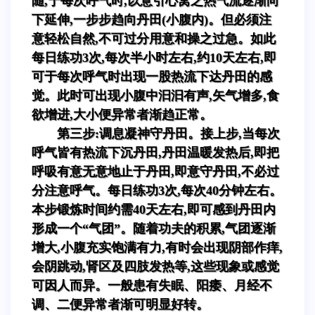
随,于每次呼气时,以意引心窝之热气流逐渐向
下延伸,一步步趋向丹田(小腹内)。但必须注
意轻松自然,不可过分用意和操之过急。如此
每日练功3次,每次半小时左右,约10天左右,即
可于每次呼气时出现一股热流下达丹田的感
觉。此时可出现小腹中汩汩有声,矢气增多,食
欲增进,大小便异常者渐趋正常。
第三步:调息凝神守丹田。接上步,当每次
呼气皆有热流下沉丹田,丹田温暖发热后,即把
呼吸有意无意地止于丹田,即意守丹田,不必过
分注意呼气。每日练功3次,每次40分钟左右。
本步锻炼时间约需40天左右,即可感到丹田内
形成一个“气团”。随着功夫的积累,气团逐渐
增大,小腹充实饱满有力,有时会出现阴部作痒,
会阴跳动,肾区及四肢发热等,这些现象或感觉
可因人而异。一般患有失眠、阳痿、月经不
调、二便异常者渐可明显好转。