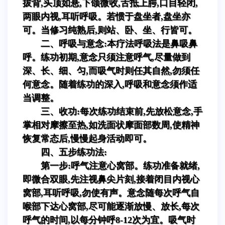
拔背,头顶如悬,下颌微收,舌抵上腭,口目轻闭,
两眼内视,耳听呼吸。若惯于盘坐者,盘坐亦
可。当修习纯熟后,则站、卧、坐、行皆可。
二、呼吸与意念:本疗法呼吸法是鼻吸鼻
呼。练功初期,意念只须注意呼气,尽量做到
深、长、细、匀,而吸气时则任其自然,勿须任
何意念。随着练功的深入,呼吸和意念须作适
当调整。
三、收功:每次练功结束前,先放松意念,手
掌相对摩擦至热,如洗面状摩面部数周,使精神
恢复常态后,慢慢起身活动即可。
四、五步练功法:
第一步:呼气注意心窝部。练功准备就绪,
即微合双眼,先注视鼻尖片刻,接着闭目内视心
窝部,耳听呼吸,勿使有声。意念随每次呼气自
喉部下达心窝部,尽可能逐渐放慢、放长,每次
呼气的时间,以每分钟呼8-12次为宜。吸气时