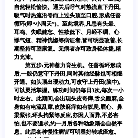
自然轻松愉快。通关后呼气时热流直下丹田,
吸气时热流沿脊而上过头顶至口腔,形成任督
循环(即“小周天”)。至此境界,凡患有头晕、
耳鸣、失眠健忘、性欲低下、月经不调、心
悸气短、精神恍惚等病证者,皆可明显改善,长
期坚持可望康复。无病者亦可致身轻体捷,精
力充沛。
第五步:元神蓄力育生机。任督循环形成
后,一般仍意守下丹田,同时其他经脉也可相继
开通。如头顶出现动力,可改守上丹田(脑中),
可以灵活掌握。练功时间仍每日3次,每次一小
时左右。此期间,会出现头皮奇痒,舌尖颤麻,全
身如有电流乱窜,皮肤麻痒如有蚁爬,眉心、鼻
梁紧张,环头拘紧等反应,亦因人而异,不必害
怕,也不要追求,约一月后各种动象渐会自然平
息。此后各种慢性病皆可明显好转或痊愈。