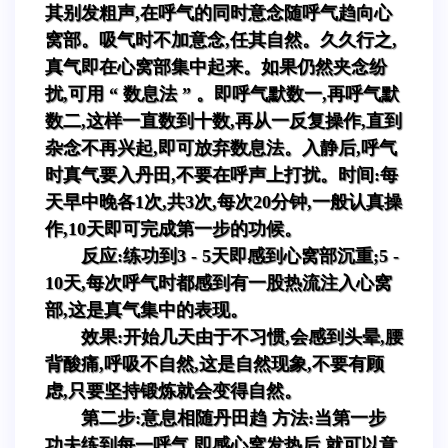
其别发粗声,在呼气的同时意念随呼气趋向心
窝部。吸气时不加意念,任其自然。久久行之,
真气即在心窝部集中起来。如果仍然夹念纷
扰,可用 “ 数息法 ” 。即呼气默数一,再呼气默
数二,这样一直数到十数,再从一反复操作,直到
杂念不再兴起,即可放弃数息法。入静后,呼气
时真气要入丹田,不要在呼声上打扰。时间:每
天早中晚各1次,共3次,每次20分钟,一般认真操
作,10天即可完成第一步的功候。
反应:练功到3 - 5天即感到心窝部沉重;5 -
10天,每次呼气时都感到有一股热流注入心窝
部,这是真气集中的表现。
效果:开始几天由于不习惯,会感到头晕,腰
背酸痛,呼吸不自然,这是自然现象,不要有顾
虑,只要坚持锻炼就会变得自然。
第二步:意息相随丹田趋 方法:当第一步
功夫练到每一呼气,即感心窝发热后,就可以意