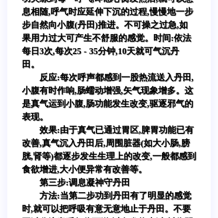
息相随,呼气时应延伸下沉的过程,慢慢地一步
步自然向小腹(丹田)推进。不可操之过急,如
果用力过大可产生不舒服的感觉。时间:依法
每日3次,每次25 - 35分钟,10天就可气沉丹
田。
反应:每次呼声都感到一股热流送入丹田,
小腹有时作响,肠蠕动增强,矢气现象增多。这
是真气运到小腹,肠功能发生改变,驱逐邪气的
表现。
效果:由于真气已通过胃区,脾胃功能已有
改善,真气沉入丹田后,周围脏器(如大小肠,膀
胱,肾等)都逐步发生生理上的改变,一般都感到
食欲增进,大小便异常有改善等。
第三步:调息凝神守丹田
方法:当第二步功到丹田有了明显的感觉
时,就可以把呼吸有意无意地止于丹田。不要