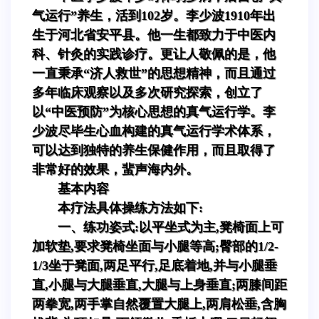
气运行”养生，活到102岁。李少波1910年出
生于河北省安平县。他一生都致力于中医内
科、针灸的实践诊疗。更让人敬佩的是，他
一直秉承“济人救世”的思想精神，而且通过
多年临床观察以及多次研究探索，创立了
以“中医预防”为核心思想的真气运行学。李
少波尽毕生心血构建的真气运行学术体系，
可以达到独特的养生保健作用，而且取得了
非常好的效果，蜚声海内外。
基本内容
本疗法具体操练方法如下:
一、练功姿式:以平坐式为主,凳椅面上可
加软垫,要求凳椅坐面与小腿等高;臀部的1/2-
1/3坐于凳面,两足平行,足底着地,并与小腿垂
直,小腿与大腿垂直,大腿与上身垂直;两膝间距
两拳宽,两手掌自然覆置大腿上,两肩松垂,含胸