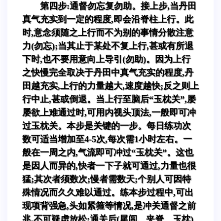
第四步:通督勿忘复勿助。接上步,当丹田
真气充实到一定的程度,即会沿脊柱上行。此
时,意念须随之上行而不为别的事情分散注意
力(勿忘);当其止于某处不复上行,甚或有所退
下时,也不要用意向上导引(勿助)。因为上行
之快慢完全取决于丹田中真气充实的程度,丹
田越充实,上行的力量越大,速度越快;反之则上
行中止,甚或倒退。当上行至脑后“玉枕关”,屡
屡欲上难通过时,可用内视头顶法,一般即可冲
过玉枕关。本步是关键的一步。每日练功次
数可适当增加至4-5次,每次需1小时左右。一
般在一周之内,气流即可冲过“玉枕关”。这也
是因人而异的,快者一下子就可通过,力量也很
猛;其次者须数次;慢者需数天;个别人可因特
殊情况而久久难以通过。练本步过程中,可出
现项背强急,头如紧箍等情况,是冲关通督之前
兆,不可疑虑放松;通关后(尾闾、夹脊、玉枕)