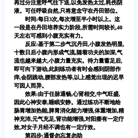
再过分注意呼气往下送,以免发热太过,耗伤阴
液。可任呼吸自然,只将意念守在丹田部位。
时间:每日3次,每次增至半小时以上。这
一段是在丹田培养实力阶段,所需时间较长,40
天左右可感到小腹充实有力。
反应:基于第二步气沉丹田,小腹发热明显,
十数日后小腹内形成气流,随着功夫的加深,气
流也越来越大,小腹力量充实。待力量蓄足后,
即可向下游动,此刻练功者有时会感到阴部作
痒,会阴跳动,腰部发热等,以上感觉出现的迟早
可因人而异。
效果:由于任脉通畅,心肾相交,中气旺盛,
因此心神安泰,睡眠安静。通过练功不断地给
肠胃增加热能,脾胃消化能力增强,体重增加,精
神充沛,元气充足,肾功能增强,对阳痿有一定疗
效,对女子月经不调也有一定疗效。
第四步:通督勿忘复勿助