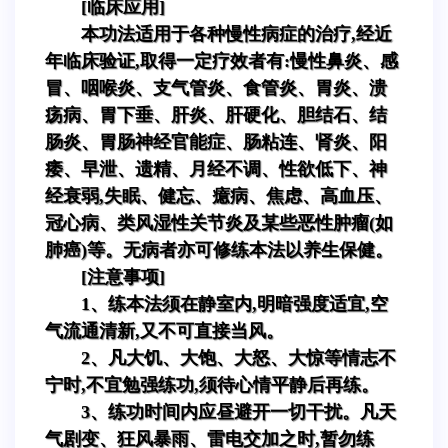
[临床应用]
本功法适用于各种慢性病症的治疗,经近
年临床验证,取得一定疗效者有:慢性鼻炎、感
冒、咽喉炎、支气管炎、食管炎、胃炎、溃
疡病、胃下垂、肝炎、肝硬化、胆结石、结
肠炎、胃肠神经官能症、肠粘连、肾炎、阳
痿、早泄、遗精、月经不调、性欲低下、神
经衰弱,失眠、健忘、癔病、焦虑、高血压、
冠心病、类风湿性关节炎及某些恶性肿瘤(如
肺癌)等。无病者亦可修练本法以养生保健。
[注意事项]
1、练本法须在静室内,明暗强度适宜,空
气流通清新,又不可直接当风。
2、凡大饥、大饱、大怒、大惊等情志不
宁时,不宜勉强练功,须待心情平静后再练。
3、练功时间内应昼避开一切干扰。凡天
气剧变、狂风暴雨、雷电交加之时,暂勿练