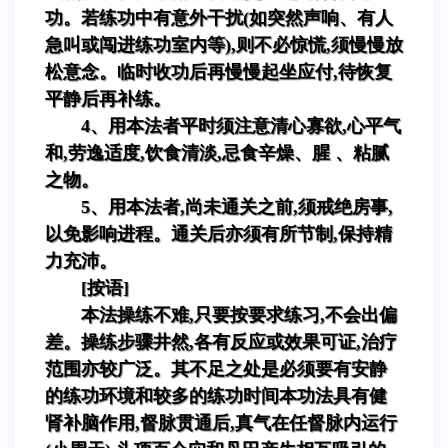
功。若练功中有意外干扰(如突然声响、有人
急叫或闯进练功室内等),则不必惊慌,须慢慢放
松意念。临时收功后再慢慢起坐应付,待恢复
平静后再补练。
4、用本法者平时须注意清心寡欲,心平气
和,劳逸适度,饮食清淡,忌食辛燥、腥 、粘腻
之物。
5、用本法者,尚未通关之前,须戒绝房事,
以免影响进程。通关后亦须有所节制,保持精
力充沛。
[按语]
本法操练不难,只要按要求练习,不会出偏
差。操练步骤井然,各有反应或效果可证,治疗
范围亦较广泛。其不足之处是必须要有安静
的练功环境和较多的练功时间本功法具有健
肾补脑作用,督脉贯通后,真气在任督脉内运行