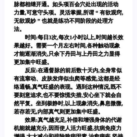
脉都相继开通。如头项百会穴处出现的活动
力量,可意守头项。灵活掌握,所谓 “ 有欲观窍,
无欲观妙 ” 也就是练功不同阶段的处理方
法。
时间:每日3次,每次1小时以上,时间越长效
果越好。需要一个月左右时间,各种触动现象
才能逐渐消失,只余下丹田与上丹田之力显得
更加集中旺盛。
反应:在通督脉的前后数十天内,全身常似
有流窜动、皮肤发痒似虫爬等感觉,这都是经
络通畅,真气旺盛的表现。遇到这种情况,既不
要刻意追求,也不要惊慌失措,安心坐下就会自
然平复。坐到极静时,以上现象消失,鼻息微微,
若存若无,内部真气则更加集中旺盛。
效果:真气越充足,补偿和增强身体的代谢
机能就越充分,因而使人活力旺盛,抗病免疫力
增强,大大减少和排除致病因素,治愈痼疾,坚持