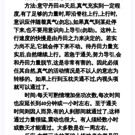
方法:意守丹田40天后,真气充实到一定程
度,有了足够的力量时,即沿脊柱上行,上行时,
意识应伴随着真气(勿忘),如果真气到某处停
下来,也不要用意识向上导引(勿助)。这种上
行速度的快慢是由丹田之力来决定的。若实
力尚不足,它就会停下来不动。待丹田力量充
实后,自然继续上行。若急于通关,努力导引,会
和丹田力量脱节,这是非常有害的。因此必须
任其自然,真气的活动情况是不以人的意志为
转移的。如果上行到玉枕关通不过,内视头项
就可以通过了。
时间:每天可酌情增加坐功次数,每次时间
也应延长到40分钟或一小时左右。至于通关
时间则因人而异,有的人刹那间就通过了,这样
通过力量很猛,震动也很大。有人须经数小时
或数天才能通过。大多数是在一周左右。